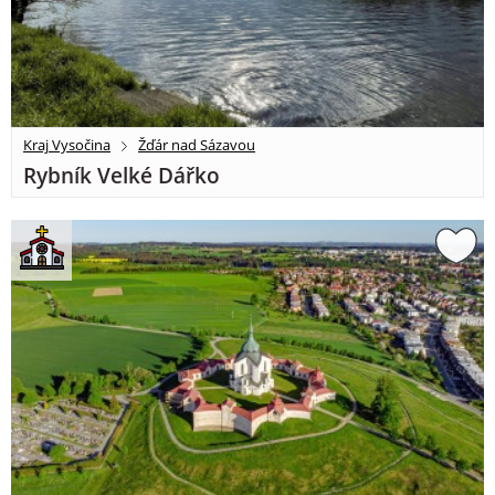
Kraj Vysočina
Žďár nad Sázavou
Rybník Velké Dářko