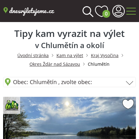
0
Tipy kam vyrazit na výlet
v Chlumětín a okolí
Úvodní stránka
Kam na výlet
Kraj Vysočina
Okres Žďár nad Sázavou
Chlumětín
Obec: Chlumětín , zvolte obec: