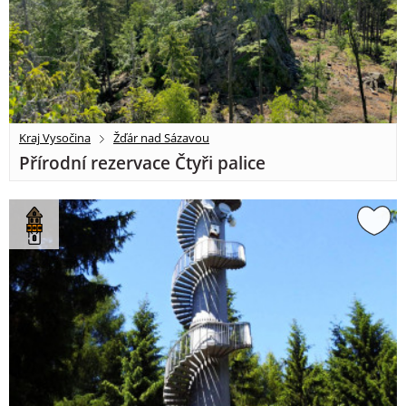
Kraj Vysočina
Žďár nad Sázavou
Přírodní rezervace Čtyři palice