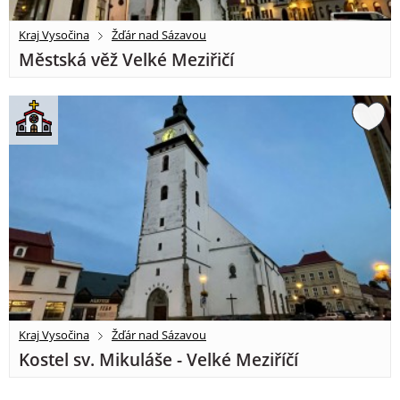
Kraj Vysočina
Žďár nad Sázavou
Městská věž Velké Meziřičí
Kraj Vysočina
Žďár nad Sázavou
Kostel sv. Mikuláše - Velké Meziříčí