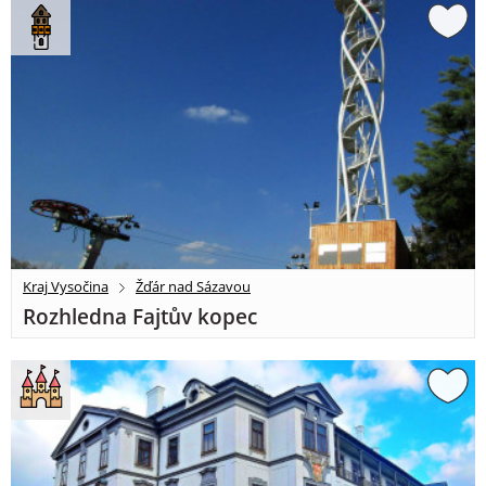
Kraj Vysočina
Žďár nad Sázavou
Rozhledna Fajtův kopec