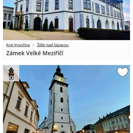
Kraj Vysočina
Žďár nad Sázavou
Zámek Velké Meziříčí