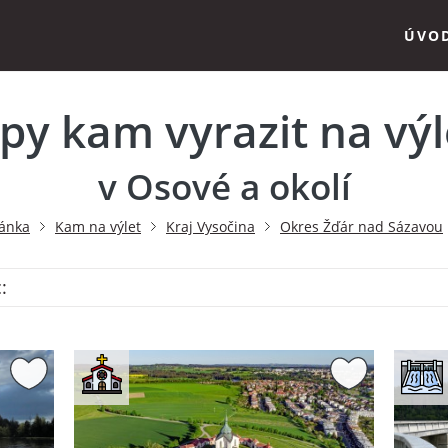
ÚVO
ipy kam vyrazit na výl
v Osové a okolí
ránka
Kam na výlet
Kraj Vysočina
Okres Žďár nad Sázavou
: