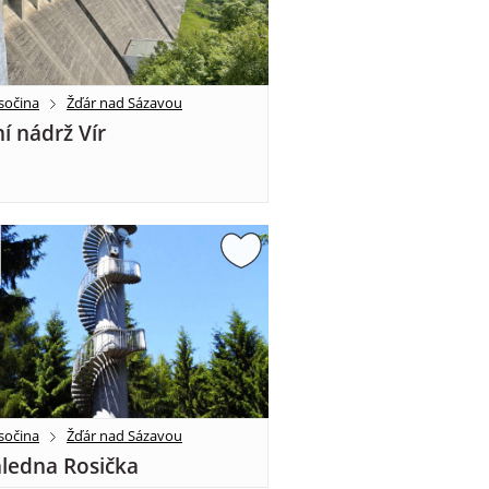
sočina
Žďár nad Sázavou
í nádrž Vír
sočina
Žďár nad Sázavou
ledna Rosička