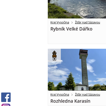
Kraj Vysočina
Žďár nad Sázavou
Rybník Velké Dářko
Kraj Vysočina
Žďár nad Sázavou
Rozhledna Karasín