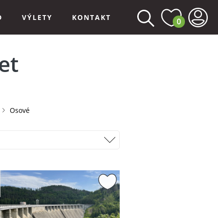
D
VÝLETY
KONTAKT
0
et
Osové