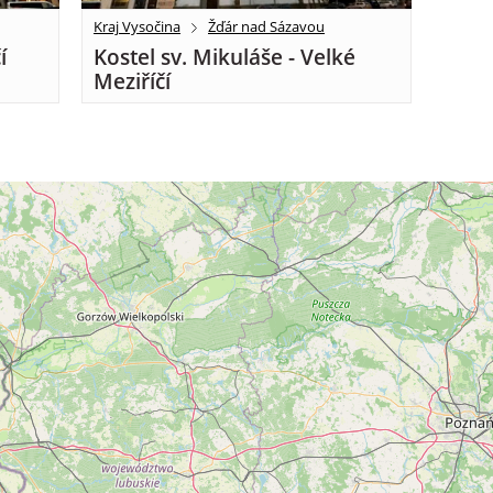
Kraj Vysočina
Žďár nad Sázavou
í
Kostel sv. Mikuláše - Velké
Meziříčí