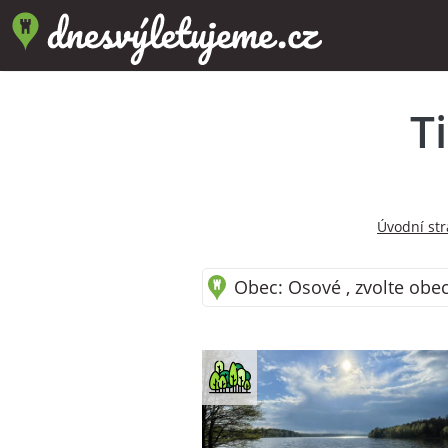
T
Úvodní st
Obec: Osové , zvolte obec