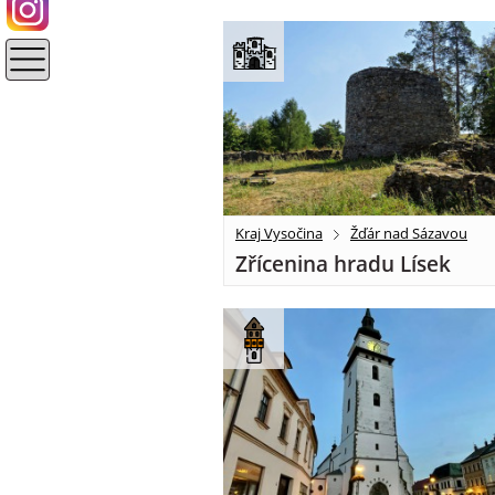
Kraj Vysočina
Žďár nad Sázavou
Zřícenina hradu Lísek