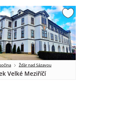
sočina
Žďár nad Sázavou
k Velké Meziříčí