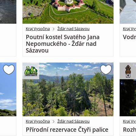
Kraj Vysočina
Žďár nad Sázavou
Kraj Vy
Poutní kostel Svatého Jana
Vodn
Nepomuckého - Žďár nad
Sázavou
Kraj Vysočina
Žďár nad Sázavou
Kraj Vy
Přírodní rezervace Čtyři palice
Rozh