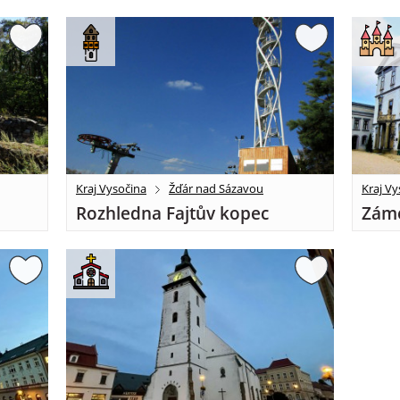
Kraj Vysočina
Žďár nad Sázavou
Kraj Vy
Rozhledna Fajtův kopec
Záme