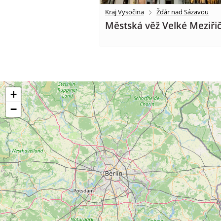
Kraj Vysočina
Žďár nad Sázavou
Městská věž Velké Meziřič
+
−