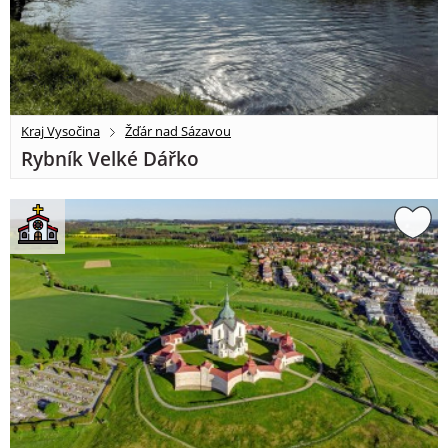
Kraj Vysočina
Žďár nad Sázavou
Rybník Velké Dářko