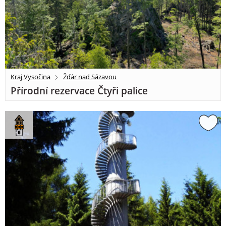
Kraj Vysočina
Žďár nad Sázavou
Přírodní rezervace Čtyři palice