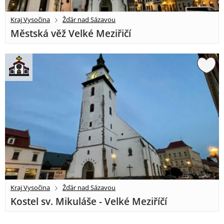
Kraj Vysočina
Žďár nad Sázavou
Městská věž Velké Meziřičí
Kraj Vysočina
Žďár nad Sázavou
Kostel sv. Mikuláše - Velké Meziříčí