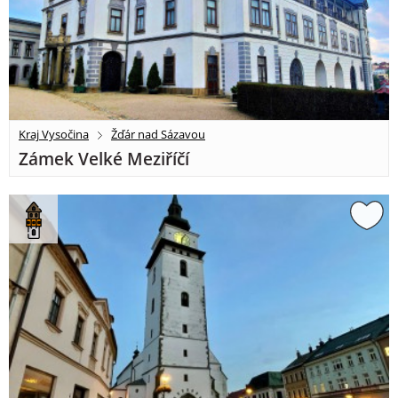
Kraj Vysočina
Žďár nad Sázavou
Zámek Velké Meziříčí