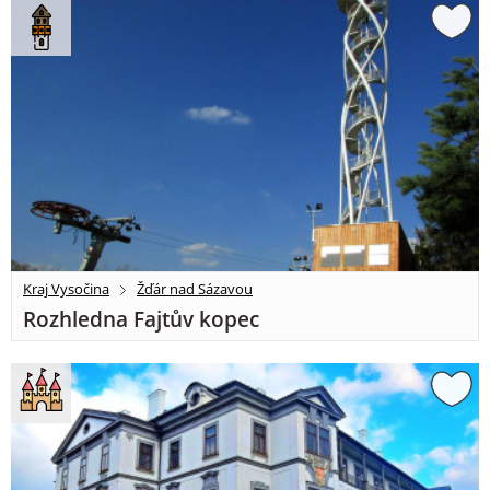
Kraj Vysočina
Žďár nad Sázavou
Rozhledna Fajtův kopec