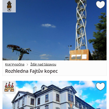
Kraj Vysočina
Žďár nad Sázavou
Rozhledna Fajtův kopec