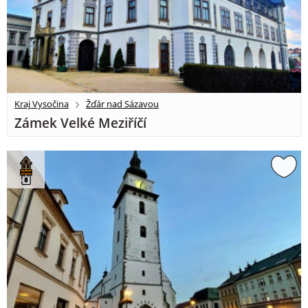
Kraj Vysočina
Žďár nad Sázavou
Zámek Velké Meziříčí