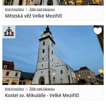
Kraj Vysočina
Žďár nad Sázavou
Městská věž Velké Meziřičí
Kraj Vysočina
Žďár nad Sázavou
Kostel sv. Mikuláše - Velké Meziříčí