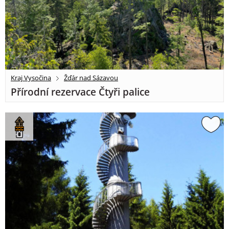
Kraj Vysočina
Žďár nad Sázavou
Přírodní rezervace Čtyři palice