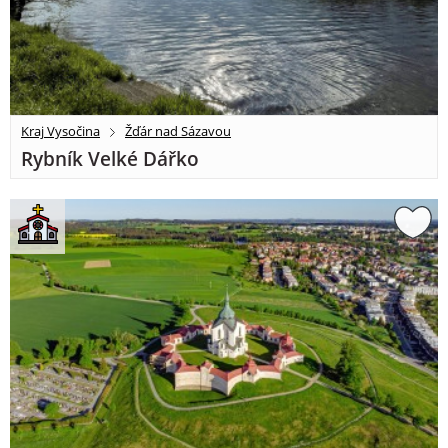
Kraj Vysočina
Žďár nad Sázavou
Rybník Velké Dářko