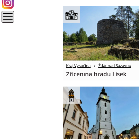
Kraj Vysočina
Žďár nad Sázavou
Zřícenina hradu Lísek