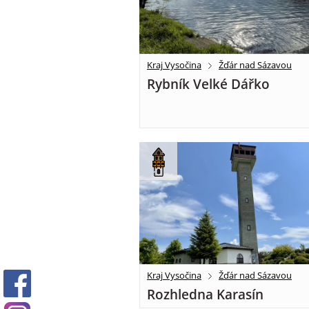
Kraj Vysočina
Žďár nad Sázavou
Rybník Velké Dářko
Kraj Vysočina
Žďár nad Sázavou
Rozhledna Karasín