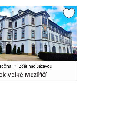
sočina
Žďár nad Sázavou
k Velké Meziříčí