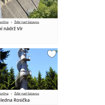
sočina
Žďár nad Sázavou
í nádrž Vír
sočina
Žďár nad Sázavou
ledna Rosička