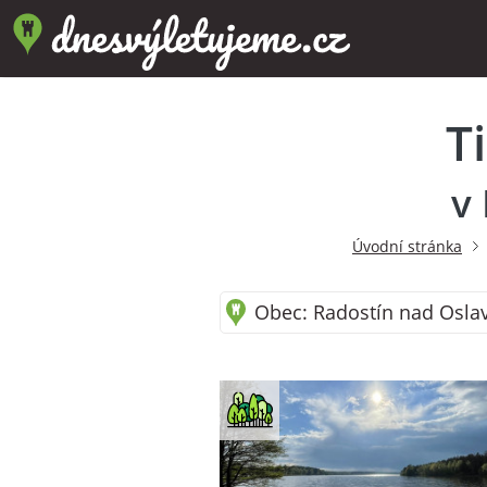
T
v
Úvodní stránka
Obec: Radostín nad Oslav