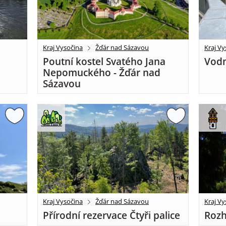
Kraj Vysočina
Žďár nad Sázavou
Kraj Vy
Poutní kostel Svatého Jana
Vodn
Nepomuckého - Žďár nad
Sázavou
Kraj Vysočina
Žďár nad Sázavou
Kraj Vy
Přírodní rezervace Čtyři palice
Rozh