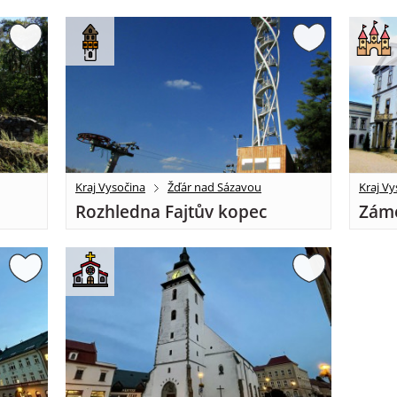
Kraj Vysočina
Žďár nad Sázavou
Kraj Vy
Rozhledna Fajtův kopec
Záme