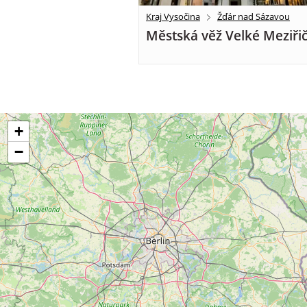
Kraj Vysočina
Žďár nad Sázavou
Městská věž Velké Meziřič
+
−