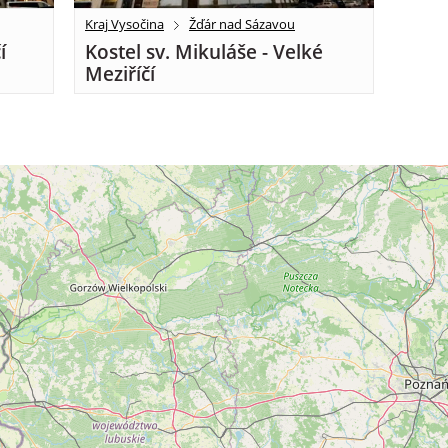
Kraj Vysočina
Žďár nad Sázavou
í
Kostel sv. Mikuláše - Velké
Meziříčí