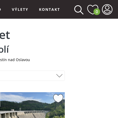
D
VÝLETY
KONTAKT
0
et
lí
stín nad Oslavou