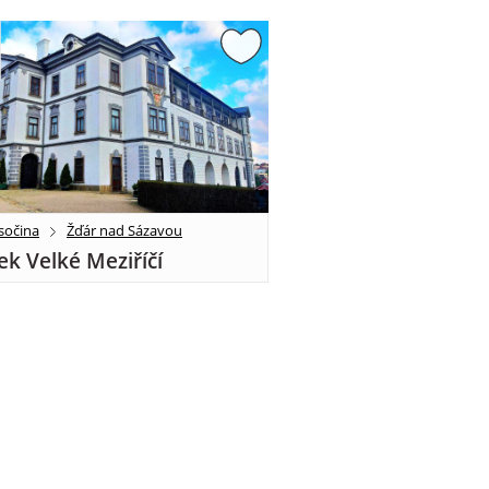
sočina
Žďár nad Sázavou
k Velké Meziříčí