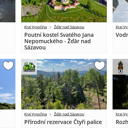
Kraj Vysočina
Žďár nad Sázavou
Kraj Vy
Poutní kostel Svatého Jana
Vodn
Nepomuckého - Žďár nad
Sázavou
Kraj Vysočina
Žďár nad Sázavou
Kraj Vy
Přírodní rezervace Čtyři palice
Rozh