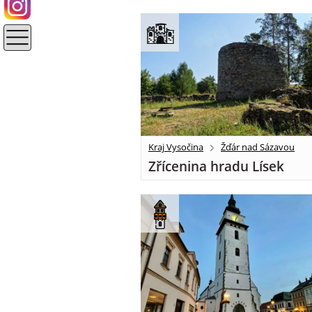
Kraj Vysočina
Žďár nad Sázavou
Zřícenina hradu Lísek