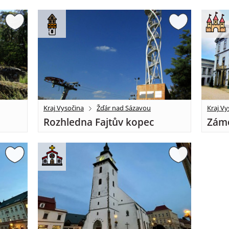
Kraj Vysočina
Žďár nad Sázavou
Kraj Vy
Rozhledna Fajtův kopec
Záme