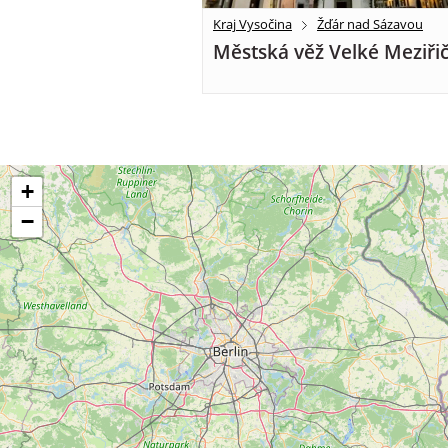
Kraj Vysočina
Žďár nad Sázavou
Městská věž Velké Meziřič
+
−