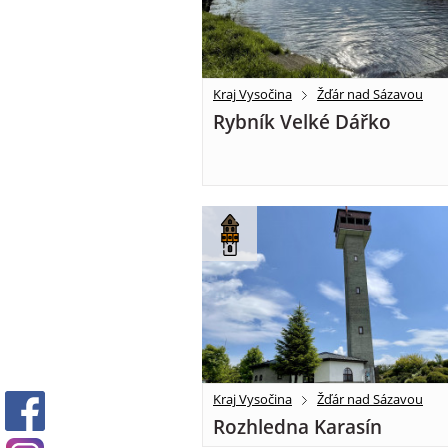
Kraj Vysočina
Žďár nad Sázavou
Rybník Velké Dářko
Kraj Vysočina
Žďár nad Sázavou
Rozhledna Karasín