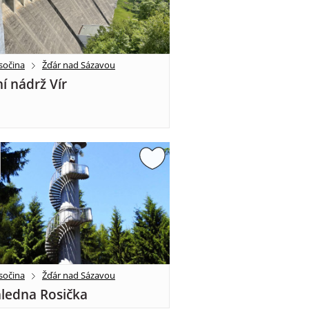
sočina
Žďár nad Sázavou
í nádrž Vír
sočina
Žďár nad Sázavou
ledna Rosička