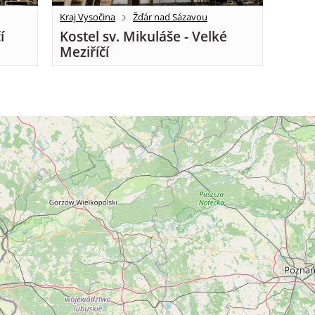
Kraj Vysočina
Žďár nad Sázavou
í
Kostel sv. Mikuláše - Velké
Meziříčí