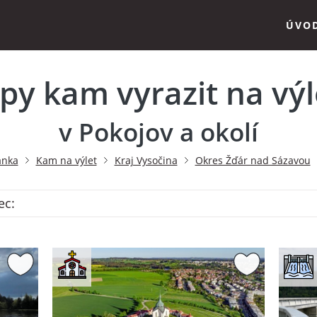
ÚVO
ipy kam vyrazit na výl
v Pokojov a okolí
ánka
Kam na výlet
Kraj Vysočina
Okres Žďár nad Sázavou
ec: