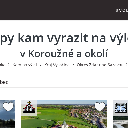
ÚVO
ipy kam vyrazit na výl
v Koroužné a okolí
nka
Kam na výlet
Kraj Vysočina
Okres Žďár nad Sázavou
bec: