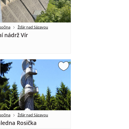
sočina
Žďár nad Sázavou
í nádrž Vír
sočina
Žďár nad Sázavou
ledna Rosička