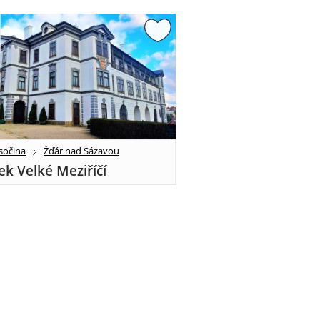
sočina
Žďár nad Sázavou
k Velké Meziříčí