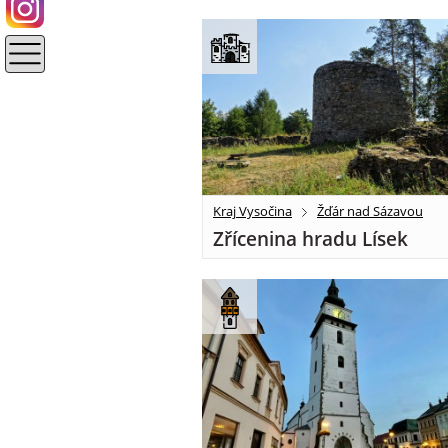
Kraj Vysočina
Žďár nad Sázavou
Zřícenina hradu Lísek