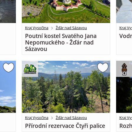
Kraj Vysočina
Žďár nad Sázavou
Kraj Vy
Poutní kostel Svatého Jana
Vodn
Nepomuckého - Žďár nad
Sázavou
Kraj Vysočina
Žďár nad Sázavou
Kraj Vy
Přírodní rezervace Čtyři palice
Rozh