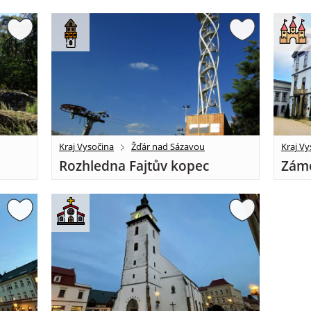
Kraj Vysočina
Žďár nad Sázavou
Kraj Vy
Rozhledna Fajtův kopec
Záme