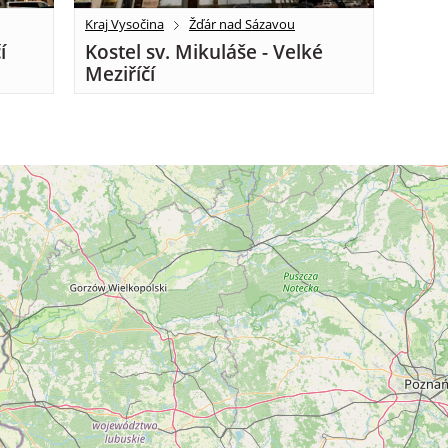
Kraj Vysočina
Žďár nad Sázavou
í
Kostel sv. Mikuláše - Velké
Meziříčí