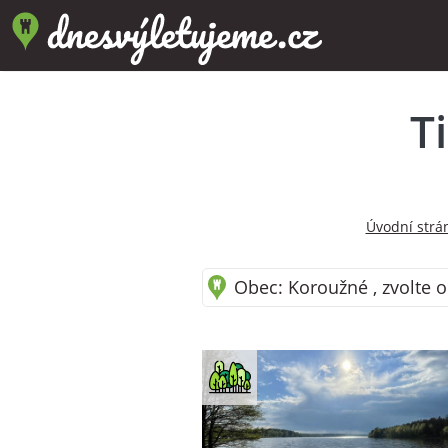
T
Úvodní strá
Obec: Koroužné , zvolte o