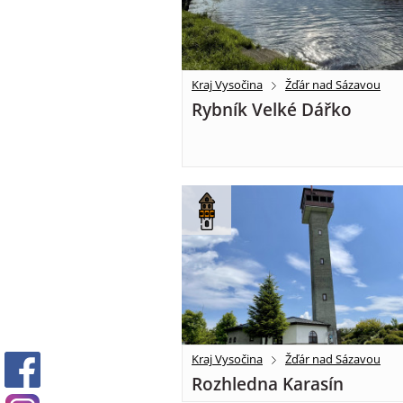
Kraj Vysočina
Žďár nad Sázavou
Rybník Velké Dářko
Kraj Vysočina
Žďár nad Sázavou
Rozhledna Karasín