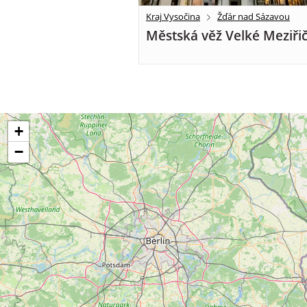
Kraj Vysočina
Žďár nad Sázavou
Městská věž Velké Meziřič
+
−