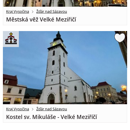
Kraj Vysočina
Žďár nad Sázavou
Městská věž Velké Meziřičí
Kraj Vysočina
Žďár nad Sázavou
Kostel sv. Mikuláše - Velké Meziříčí