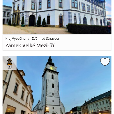
Kraj Vysočina
Žďár nad Sázavou
Zámek Velké Meziříčí