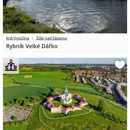
Kraj Vysočina
Žďár nad Sázavou
Rybník Velké Dářko