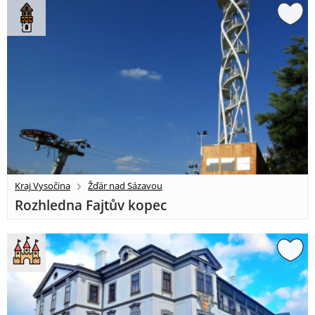
Kraj Vysočina
Žďár nad Sázavou
Rozhledna Fajtův kopec