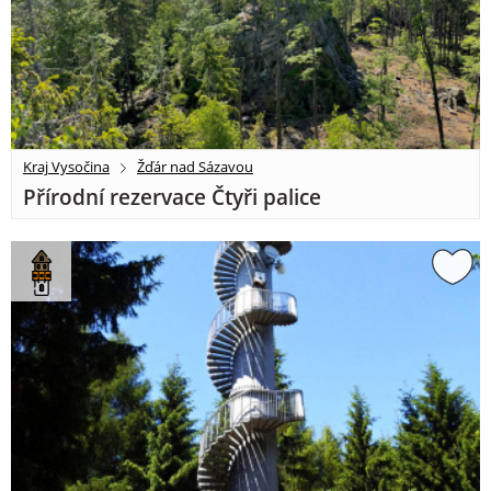
Kraj Vysočina
Žďár nad Sázavou
Přírodní rezervace Čtyři palice