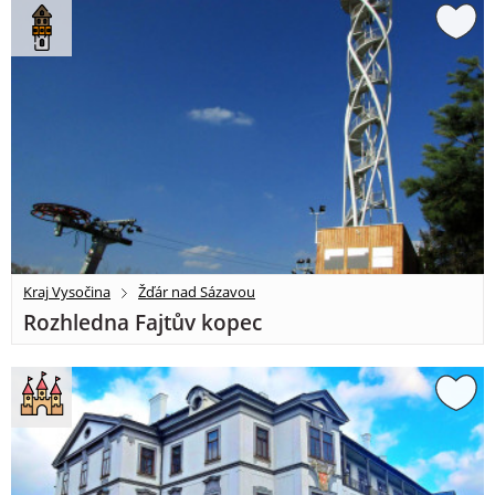
Kraj Vysočina
Žďár nad Sázavou
Rozhledna Fajtův kopec