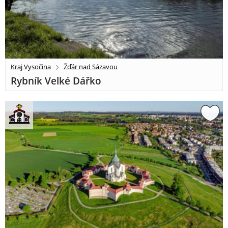
Kraj Vysočina
Žďár nad Sázavou
Rybník Velké Dářko