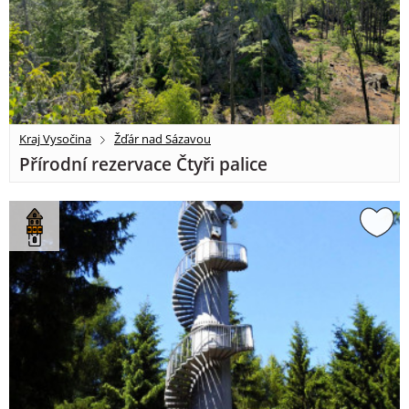
Kraj Vysočina
Žďár nad Sázavou
Přírodní rezervace Čtyři palice