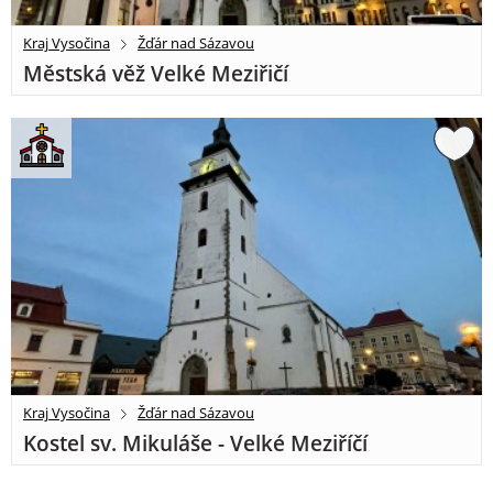
Kraj Vysočina
Žďár nad Sázavou
Městská věž Velké Meziřičí
Kraj Vysočina
Žďár nad Sázavou
Kostel sv. Mikuláše - Velké Meziříčí