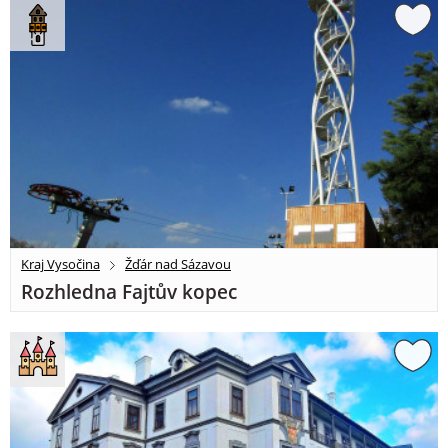
Kraj Vysočina
Žďár nad Sázavou
Rozhledna Fajtův kopec