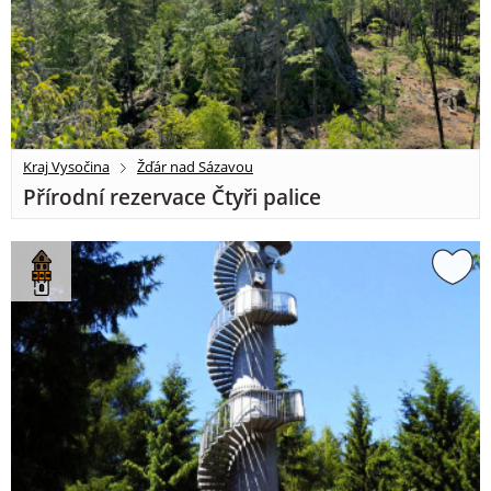
Kraj Vysočina
Žďár nad Sázavou
Přírodní rezervace Čtyři palice