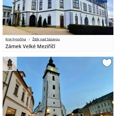
Kraj Vysočina
Žďár nad Sázavou
Zámek Velké Meziříčí