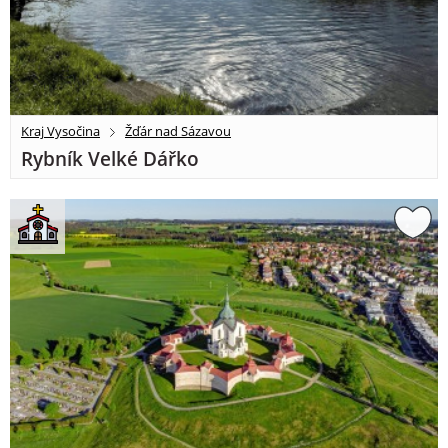
Kraj Vysočina
Žďár nad Sázavou
Rybník Velké Dářko