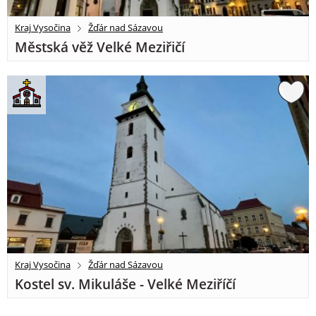
Kraj Vysočina
Žďár nad Sázavou
Městská věž Velké Meziřičí
Kraj Vysočina
Žďár nad Sázavou
Kostel sv. Mikuláše - Velké Meziříčí