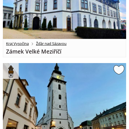
Kraj Vysočina
Žďár nad Sázavou
Zámek Velké Meziříčí