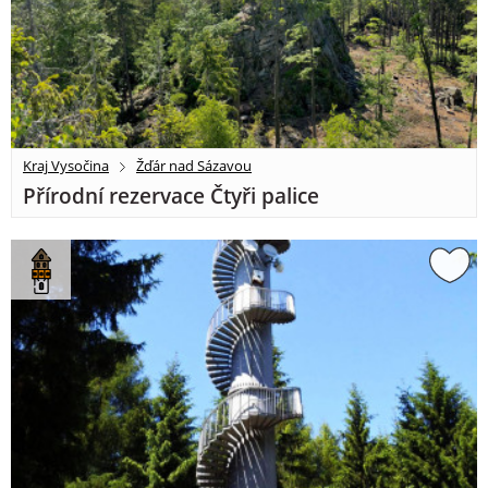
Kraj Vysočina
Žďár nad Sázavou
Přírodní rezervace Čtyři palice