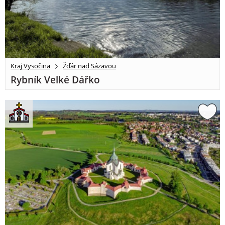
Kraj Vysočina
Žďár nad Sázavou
Rybník Velké Dářko