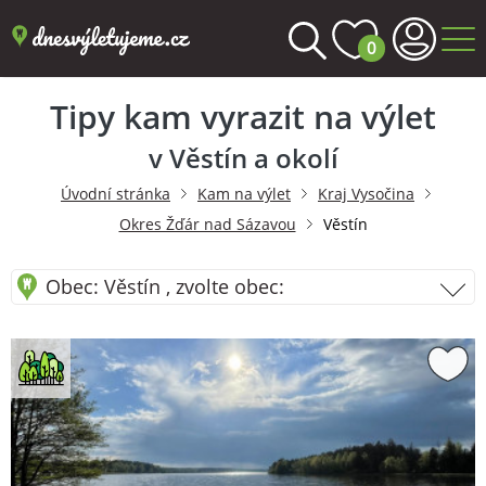
0
Tipy kam vyrazit na výlet
v Věstín a okolí
Úvodní stránka
Kam na výlet
Kraj Vysočina
Okres Žďár nad Sázavou
Věstín
Obec: Věstín , zvolte obec: