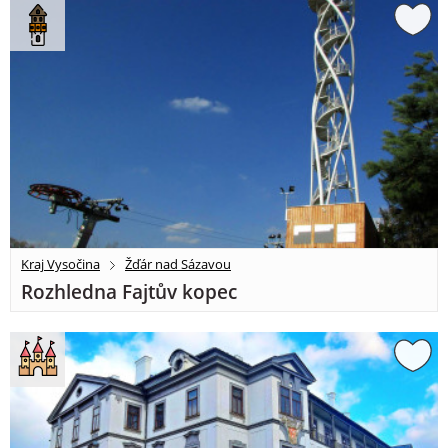
Kraj Vysočina
Žďár nad Sázavou
Rozhledna Fajtův kopec