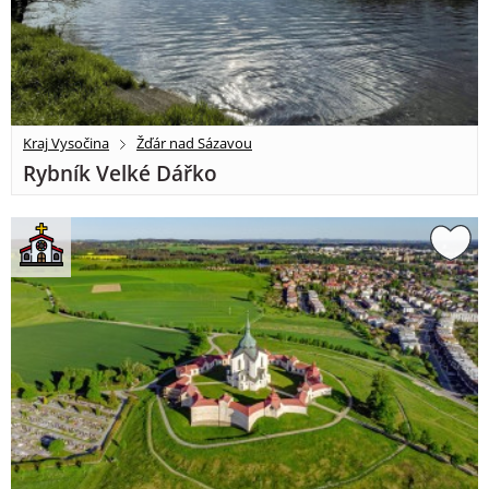
Kraj Vysočina
Žďár nad Sázavou
Rybník Velké Dářko