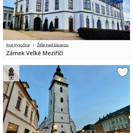
Kraj Vysočina
Žďár nad Sázavou
Zámek Velké Meziříčí