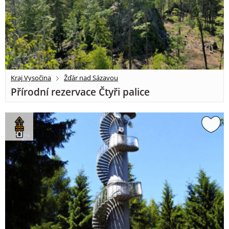
Kraj Vysočina
Žďár nad Sázavou
Přírodní rezervace Čtyři palice