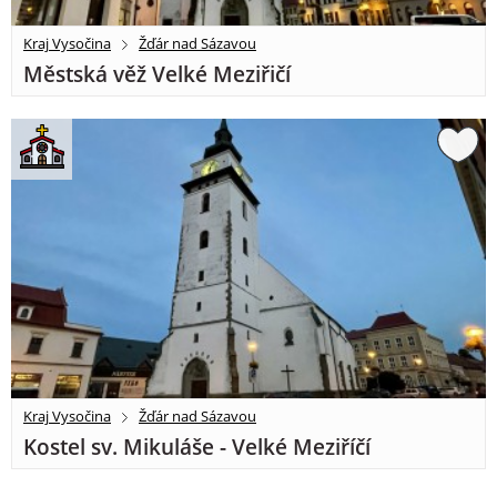
Kraj Vysočina
Žďár nad Sázavou
Městská věž Velké Meziřičí
Kraj Vysočina
Žďár nad Sázavou
Kostel sv. Mikuláše - Velké Meziříčí