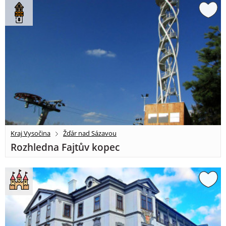
Kraj Vysočina
Žďár nad Sázavou
Rozhledna Fajtův kopec