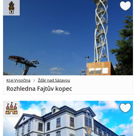
Kraj Vysočina
Žďár nad Sázavou
Rozhledna Fajtův kopec