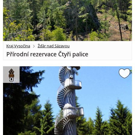
Kraj Vysočina
Žďár nad Sázavou
Přírodní rezervace Čtyři palice