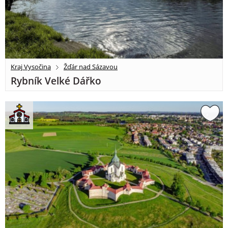
Kraj Vysočina
Žďár nad Sázavou
Rybník Velké Dářko