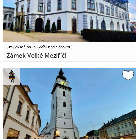
Kraj Vysočina
Žďár nad Sázavou
Zámek Velké Meziříčí