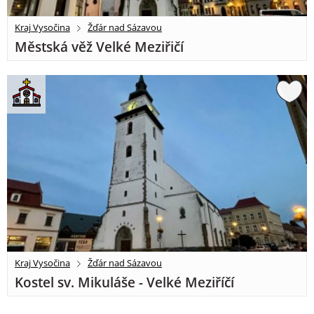
Kraj Vysočina
Žďár nad Sázavou
Městská věž Velké Meziřičí
Kraj Vysočina
Žďár nad Sázavou
Kostel sv. Mikuláše - Velké Meziříčí