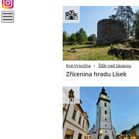
Kraj Vysočina
Žďár nad Sázavou
Zřícenina hradu Lísek