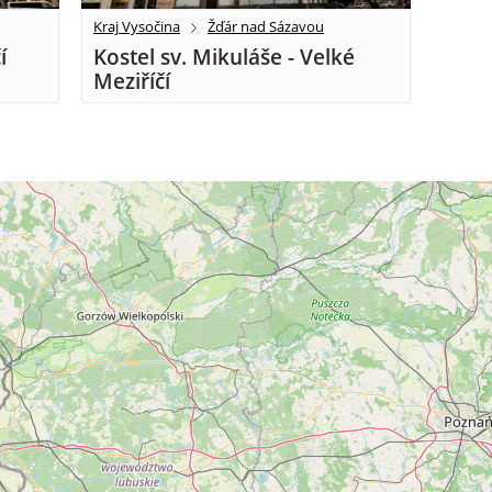
Kraj Vysočina
Žďár nad Sázavou
í
Kostel sv. Mikuláše - Velké
Meziříčí