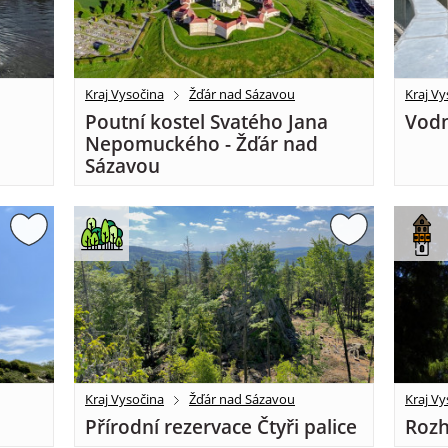
Kraj Vysočina
Žďár nad Sázavou
Kraj Vy
Poutní kostel Svatého Jana
Vodn
Nepomuckého - Žďár nad
Sázavou
Kraj Vysočina
Žďár nad Sázavou
Kraj Vy
Přírodní rezervace Čtyři palice
Rozh