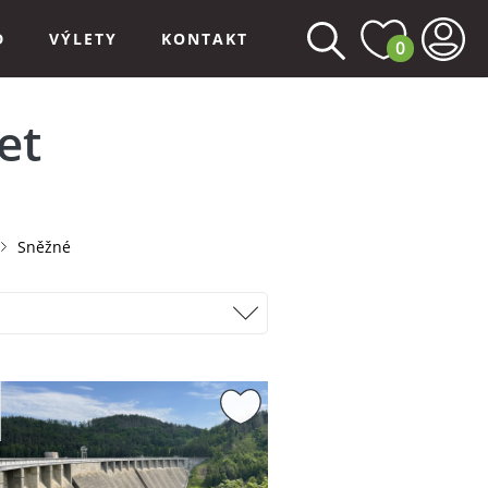
D
VÝLETY
KONTAKT
0
et
Sněžné