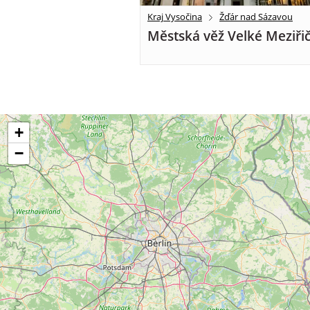
Kraj Vysočina
Žďár nad Sázavou
Městská věž Velké Meziřič
+
−