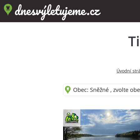
T
Úvodní str
Obec: Sněžné , zvolte obe