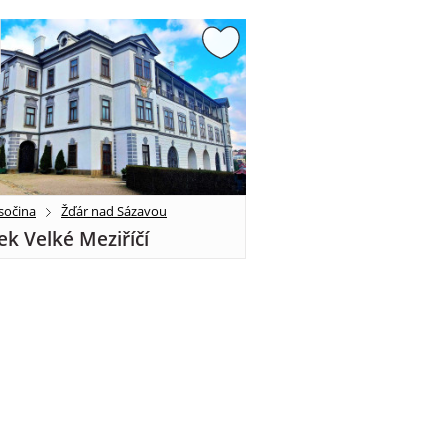
sočina
Žďár nad Sázavou
k Velké Meziříčí