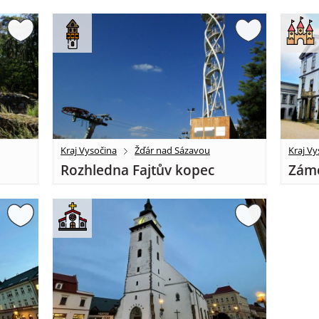
Kraj Vysočina
Žďár nad Sázavou
Kraj Vy
Rozhledna Fajtův kopec
Záme