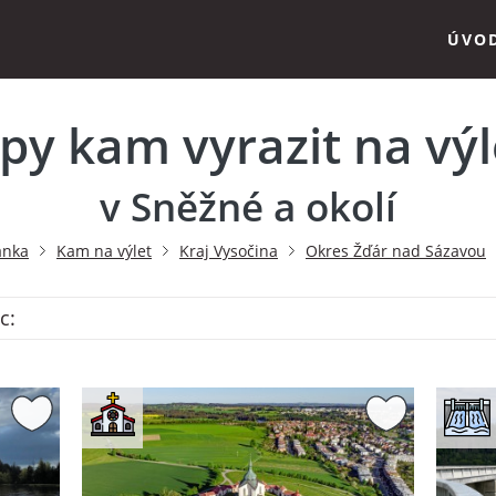
ÚVO
ipy kam vyrazit na výl
v Sněžné a okolí
ánka
Kam na výlet
Kraj Vysočina
Okres Žďár nad Sázavou
c: