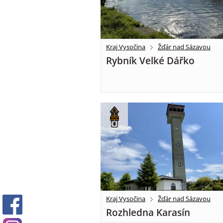
Kraj Vysočina
Žďár nad Sázavou
Rybník Velké Dářko
Kraj Vysočina
Žďár nad Sázavou
Rozhledna Karasín