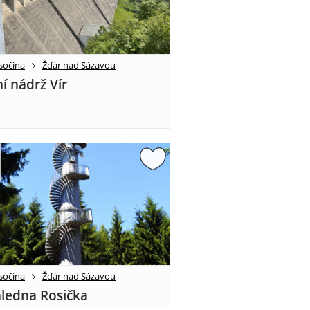
sočina
Žďár nad Sázavou
í nádrž Vír
sočina
Žďár nad Sázavou
ledna Rosička