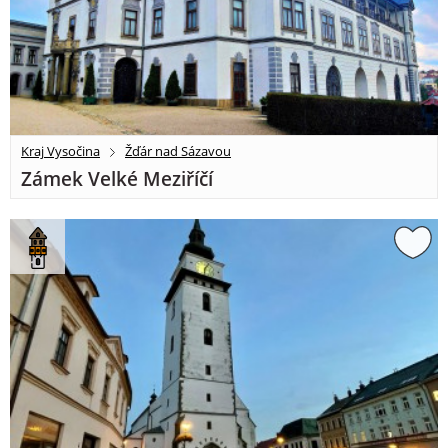
Kraj Vysočina
Žďár nad Sázavou
Zámek Velké Meziříčí