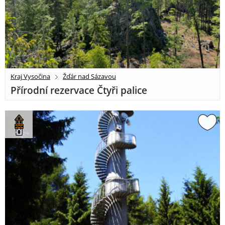
Kraj Vysočina
Žďár nad Sázavou
Přírodní rezervace Čtyři palice