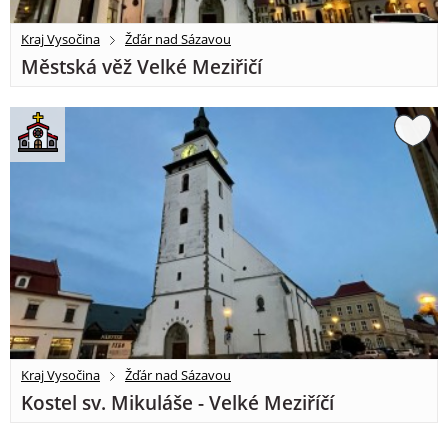
Kraj Vysočina
Žďár nad Sázavou
Městská věž Velké Meziřičí
Kraj Vysočina
Žďár nad Sázavou
Kostel sv. Mikuláše - Velké Meziříčí