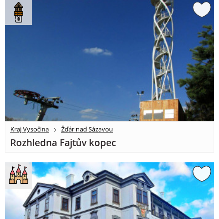
Kraj Vysočina
Žďár nad Sázavou
Rozhledna Fajtův kopec