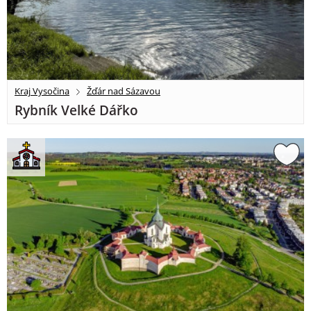
Kraj Vysočina
Žďár nad Sázavou
Rybník Velké Dářko