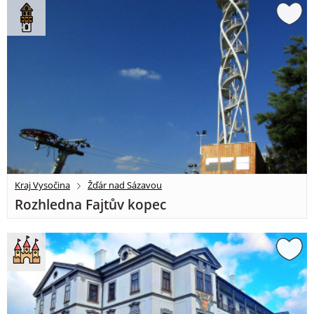
Kraj Vysočina
Žďár nad Sázavou
Rozhledna Fajtův kopec