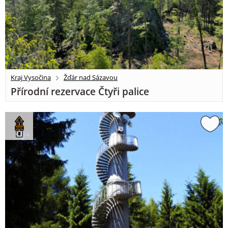
Kraj Vysočina
Žďár nad Sázavou
Přírodní rezervace Čtyři palice