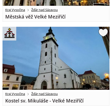
Kraj Vysočina
Žďár nad Sázavou
Městská věž Velké Meziřičí
Kraj Vysočina
Žďár nad Sázavou
Kostel sv. Mikuláše - Velké Meziříčí