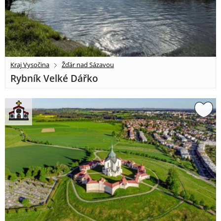
Kraj Vysočina
Žďár nad Sázavou
Rybník Velké Dářko