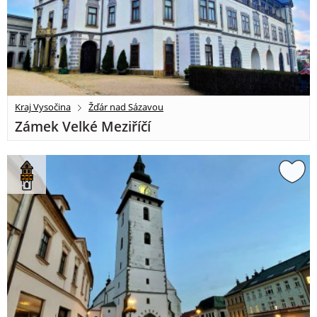
Kraj Vysočina
Žďár nad Sázavou
Zámek Velké Meziříčí