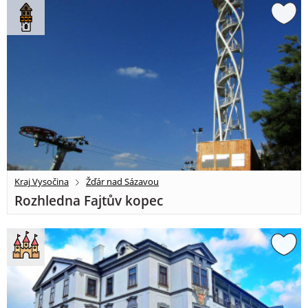
Kraj Vysočina
Žďár nad Sázavou
Rozhledna Fajtův kopec