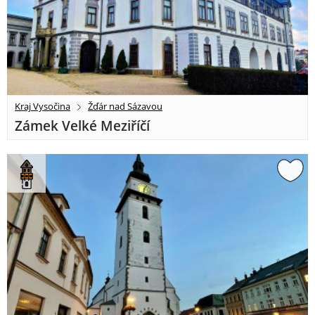
Kraj Vysočina
Žďár nad Sázavou
Zámek Velké Meziříčí