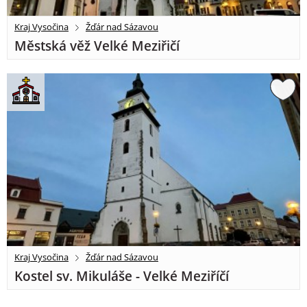
Kraj Vysočina
Žďár nad Sázavou
Městská věž Velké Meziřičí
Kraj Vysočina
Žďár nad Sázavou
Kostel sv. Mikuláše - Velké Meziříčí