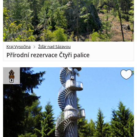
Kraj Vysočina
Žďár nad Sázavou
Přírodní rezervace Čtyři palice