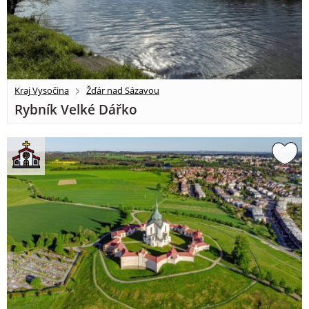
Kraj Vysočina
Žďár nad Sázavou
Rybník Velké Dářko