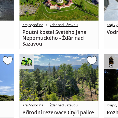
Kraj Vysočina
Žďár nad Sázavou
Kraj Vy
Poutní kostel Svatého Jana
Vodn
Nepomuckého - Žďár nad
Sázavou
Kraj Vysočina
Žďár nad Sázavou
Kraj Vy
Přírodní rezervace Čtyři palice
Rozh