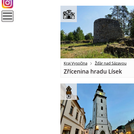
Kraj Vysočina
Žďár nad Sázavou
Zřícenina hradu Lísek