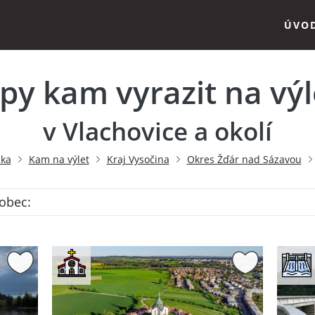
ÚVO
ipy kam vyrazit na výl
v Vlachovice a okolí
nka
Kam na výlet
Kraj Vysočina
Okres Žďár nad Sázavou
 obec: