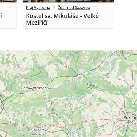
Kraj Vysočina
Žďár nad Sázavou
í
Kostel sv. Mikuláše - Velké
Meziříčí