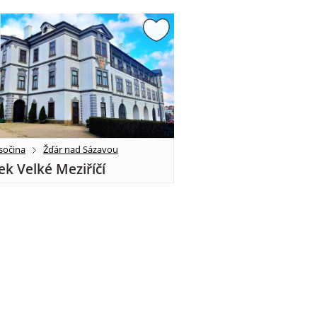
sočina
Žďár nad Sázavou
k Velké Meziříčí