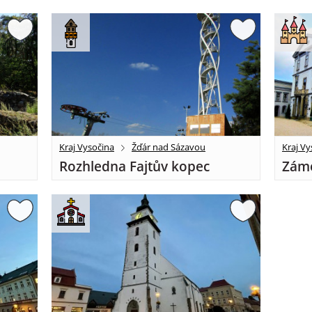
Kraj Vysočina
Žďár nad Sázavou
Kraj Vy
Rozhledna Fajtův kopec
Záme