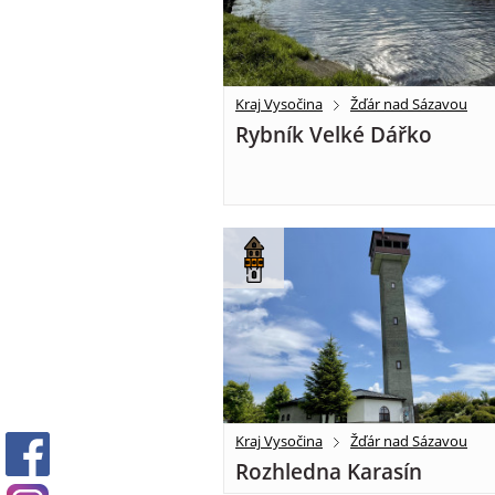
Kraj Vysočina
Žďár nad Sázavou
Rybník Velké Dářko
Kraj Vysočina
Žďár nad Sázavou
Rozhledna Karasín