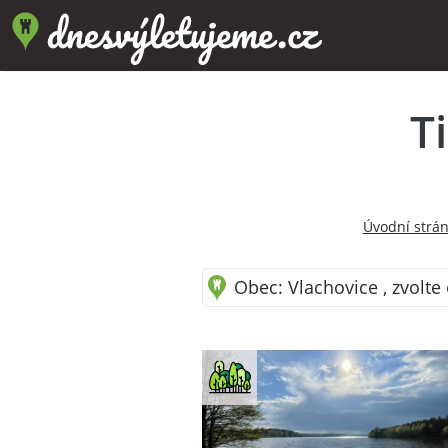
T
Úvodní strá
Obec: Vlachovice , zvolte