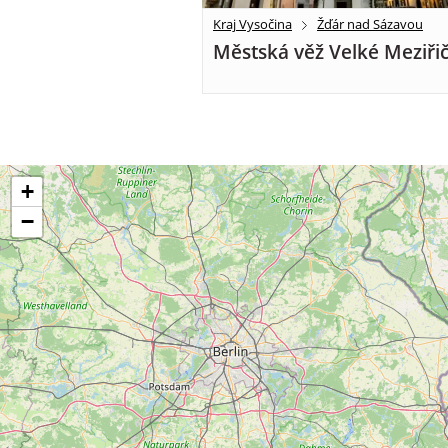
Kraj Vysočina
Žďár nad Sázavou
Městská věž Velké Meziřič
+
−