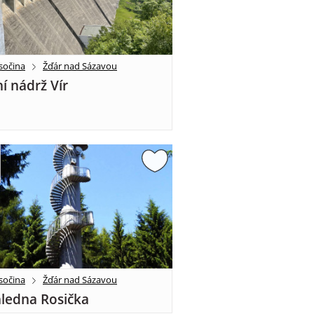
sočina
Žďár nad Sázavou
í nádrž Vír
sočina
Žďár nad Sázavou
ledna Rosička