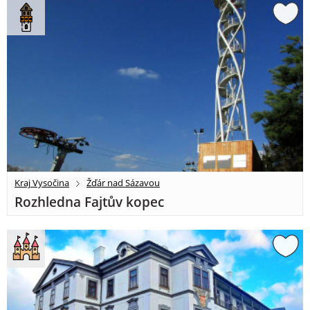
Kraj Vysočina
Žďár nad Sázavou
Rozhledna Fajtův kopec