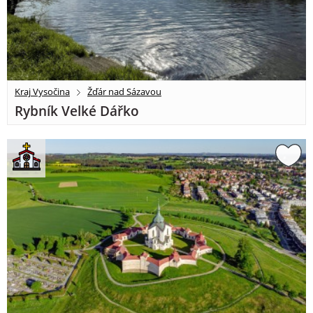
Kraj Vysočina
Žďár nad Sázavou
Rybník Velké Dářko