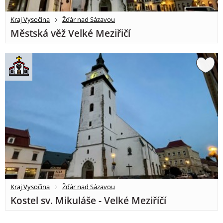
Kraj Vysočina
Žďár nad Sázavou
Městská věž Velké Meziřičí
Kraj Vysočina
Žďár nad Sázavou
Kostel sv. Mikuláše - Velké Meziříčí