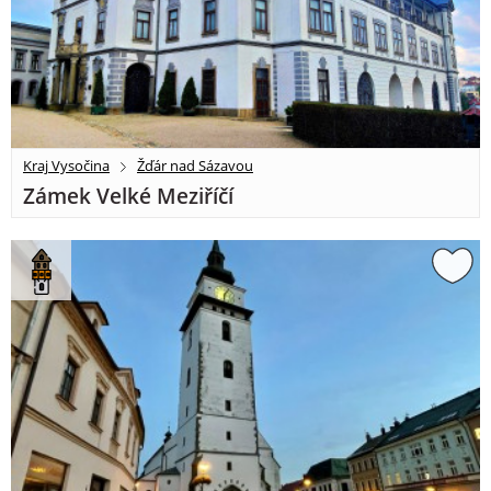
Kraj Vysočina
Žďár nad Sázavou
Zámek Velké Meziříčí