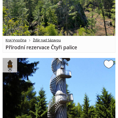
Kraj Vysočina
Žďár nad Sázavou
Přírodní rezervace Čtyři palice