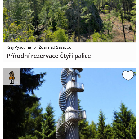
Kraj Vysočina
Žďár nad Sázavou
Přírodní rezervace Čtyři palice