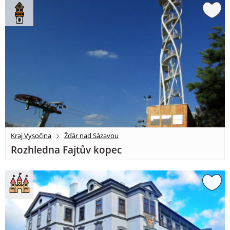
Kraj Vysočina
Žďár nad Sázavou
Rozhledna Fajtův kopec