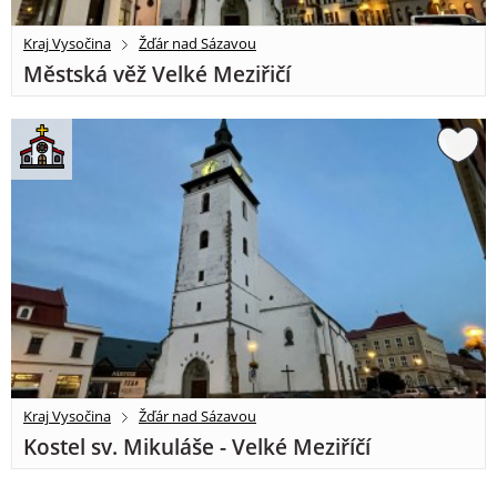
Kraj Vysočina
Žďár nad Sázavou
Městská věž Velké Meziřičí
Kraj Vysočina
Žďár nad Sázavou
Kostel sv. Mikuláše - Velké Meziříčí