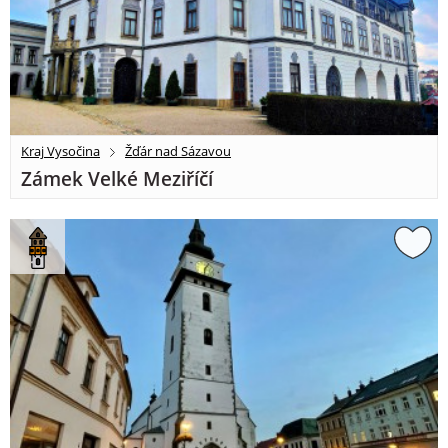
Kraj Vysočina
Žďár nad Sázavou
Zámek Velké Meziříčí