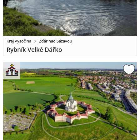
Kraj Vysočina
Žďár nad Sázavou
Rybník Velké Dářko