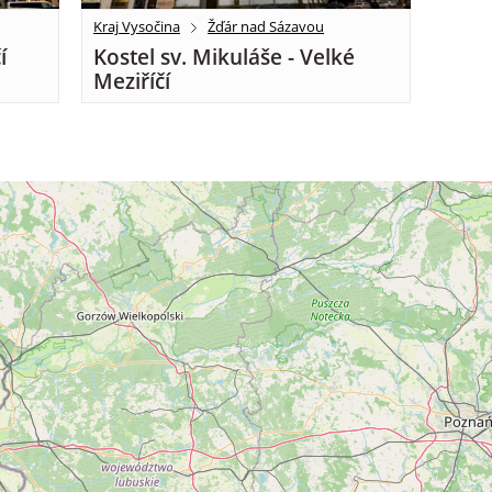
Kraj Vysočina
Žďár nad Sázavou
í
Kostel sv. Mikuláše - Velké
Meziříčí