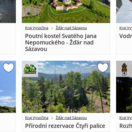
Kraj Vysočina
Žďár nad Sázavou
Kraj Vy
Poutní kostel Svatého Jana
Vodn
Nepomuckého - Žďár nad
Sázavou
Kraj Vysočina
Žďár nad Sázavou
Kraj Vy
Přírodní rezervace Čtyři palice
Rozh