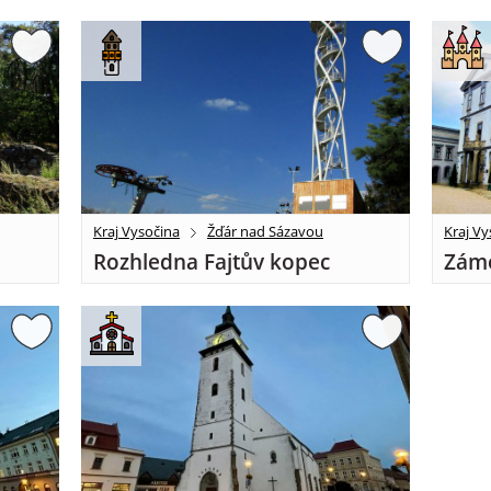
Kraj Vysočina
Žďár nad Sázavou
Kraj Vy
Rozhledna Fajtův kopec
Záme