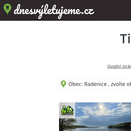
T
Úvodní strá
Obec: Radenice , zvolte o