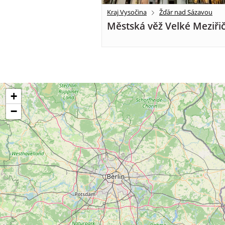
Kraj Vysočina
Žďár nad Sázavou
Městská věž Velké Meziřič
+
−