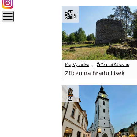
Kraj Vysočina
Žďár nad Sázavou
Zřícenina hradu Lísek