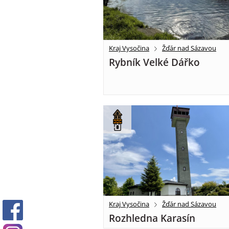
Kraj Vysočina
Žďár nad Sázavou
Rybník Velké Dářko
Kraj Vysočina
Žďár nad Sázavou
Rozhledna Karasín