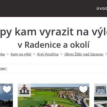
ÚVO
ipy kam vyrazit na výl
v Radenice a okolí
nka
Kam na výlet
Kraj Vysočina
Okres Žďár nad Sázavou
bec: