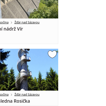
sočina
Žďár nad Sázavou
í nádrž Vír
sočina
Žďár nad Sázavou
ledna Rosička