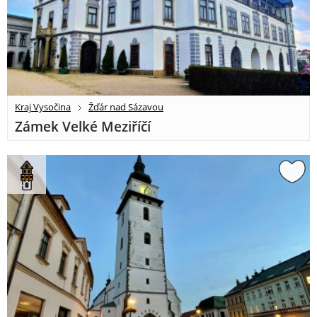
Kraj Vysočina
Žďár nad Sázavou
Zámek Velké Meziříčí