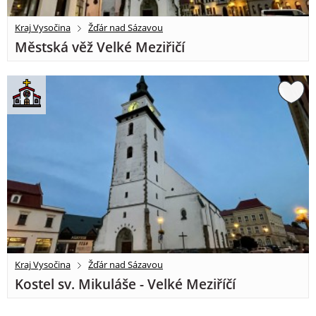
Kraj Vysočina
Žďár nad Sázavou
Městská věž Velké Meziřičí
Kraj Vysočina
Žďár nad Sázavou
Kostel sv. Mikuláše - Velké Meziříčí