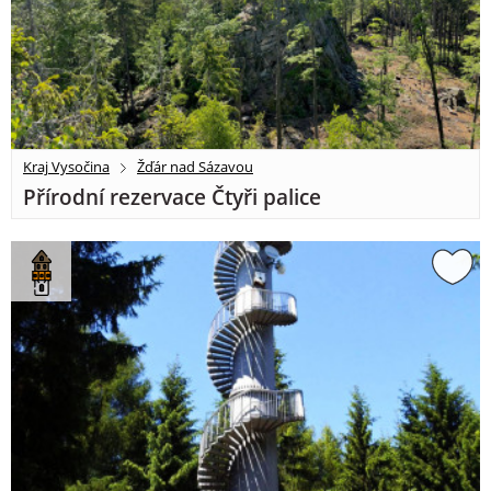
Kraj Vysočina
Žďár nad Sázavou
Přírodní rezervace Čtyři palice