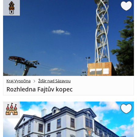
Kraj Vysočina
Žďár nad Sázavou
Rozhledna Fajtův kopec