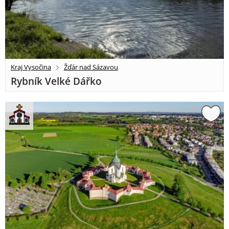
Kraj Vysočina
Žďár nad Sázavou
Rybník Velké Dářko