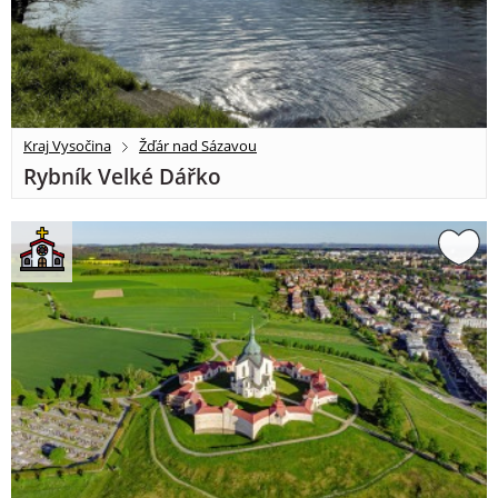
Kraj Vysočina
Žďár nad Sázavou
Rybník Velké Dářko