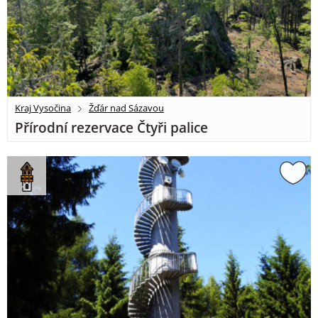
Kraj Vysočina
Žďár nad Sázavou
Přírodní rezervace Čtyři palice