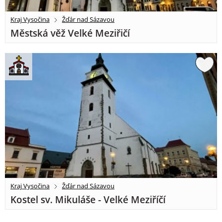
Kraj Vysočina
Žďár nad Sázavou
Městská věž Velké Meziřičí
Kraj Vysočina
Žďár nad Sázavou
Kostel sv. Mikuláše - Velké Meziříčí