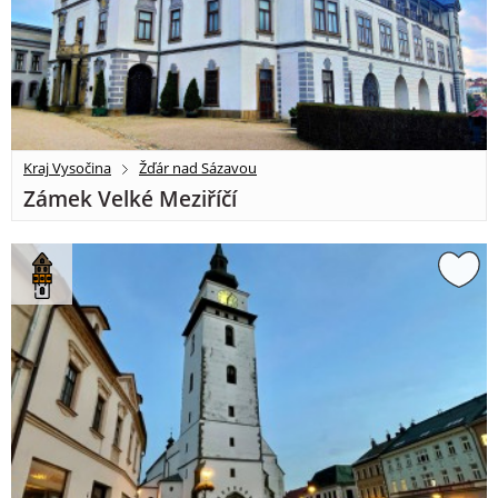
Kraj Vysočina
Žďár nad Sázavou
Zámek Velké Meziříčí