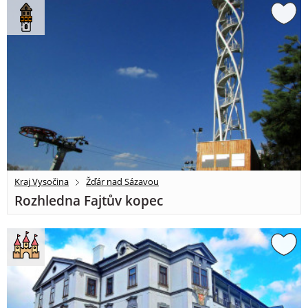
Kraj Vysočina
Žďár nad Sázavou
Rozhledna Fajtův kopec