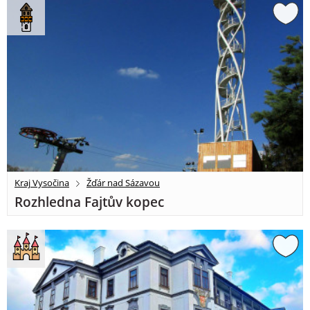
Kraj Vysočina
Žďár nad Sázavou
Rozhledna Fajtův kopec