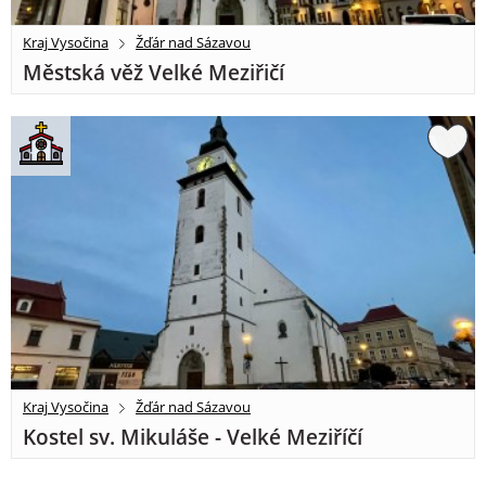
Kraj Vysočina
Žďár nad Sázavou
Městská věž Velké Meziřičí
Kraj Vysočina
Žďár nad Sázavou
Kostel sv. Mikuláše - Velké Meziříčí