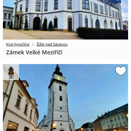
Kraj Vysočina
Žďár nad Sázavou
Zámek Velké Meziříčí