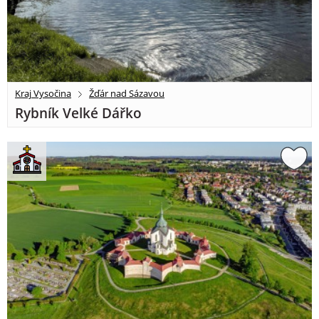
Kraj Vysočina
Žďár nad Sázavou
Rybník Velké Dářko