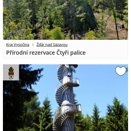
Kraj Vysočina
Žďár nad Sázavou
Přírodní rezervace Čtyři palice