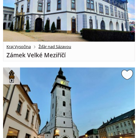
Kraj Vysočina
Žďár nad Sázavou
Zámek Velké Meziříčí