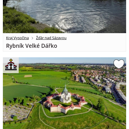
Kraj Vysočina
Žďár nad Sázavou
Rybník Velké Dářko