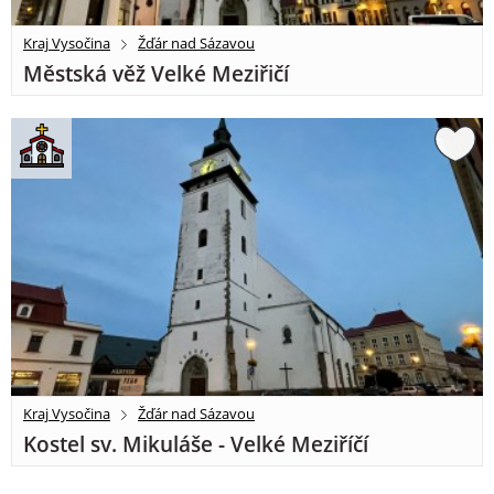
Kraj Vysočina
Žďár nad Sázavou
Městská věž Velké Meziřičí
Kraj Vysočina
Žďár nad Sázavou
Kostel sv. Mikuláše - Velké Meziříčí