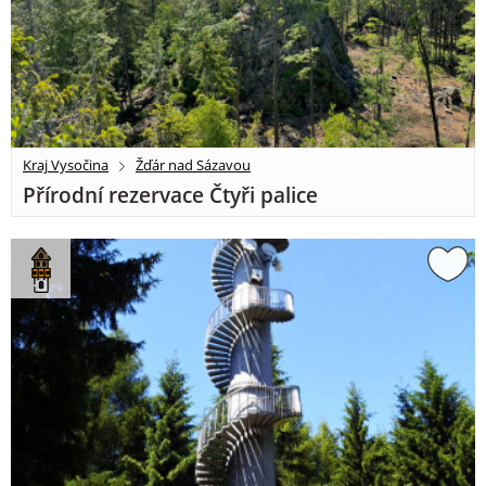
Kraj Vysočina
Žďár nad Sázavou
Přírodní rezervace Čtyři palice