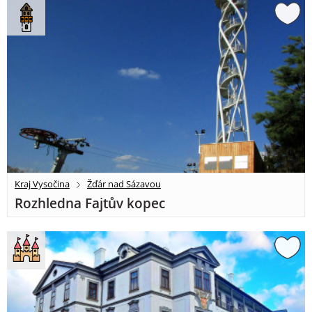
Kraj Vysočina
Žďár nad Sázavou
Rozhledna Fajtův kopec