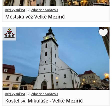
Kraj Vysočina
Žďár nad Sázavou
Městská věž Velké Meziřičí
Kraj Vysočina
Žďár nad Sázavou
Kostel sv. Mikuláše - Velké Meziříčí