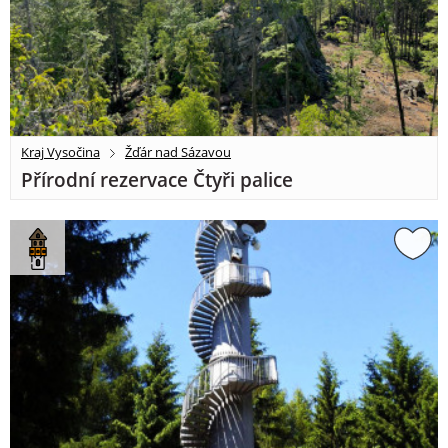
Kraj Vysočina
Žďár nad Sázavou
Přírodní rezervace Čtyři palice