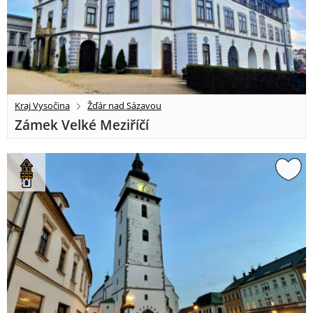
Kraj Vysočina
Žďár nad Sázavou
Zámek Velké Meziříčí